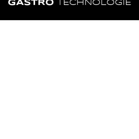
GASTRO
TECHNOLOGIE
VARNÁ
MYTÍ
TECHNOLOGIE
CHLAZENÍ
ZPRACOVÁNÍ
POTRAVIN