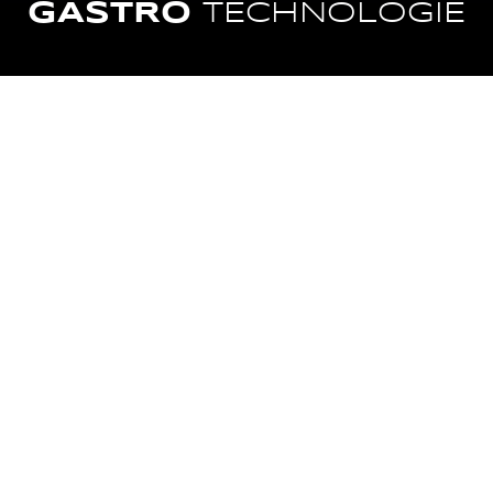
GASTRO
TECHNOLOGIE
VARNÁ
MYTÍ
TECHNOLOGIE
CHLAZENÍ
ZPRACOVÁNÍ
POTRAVIN