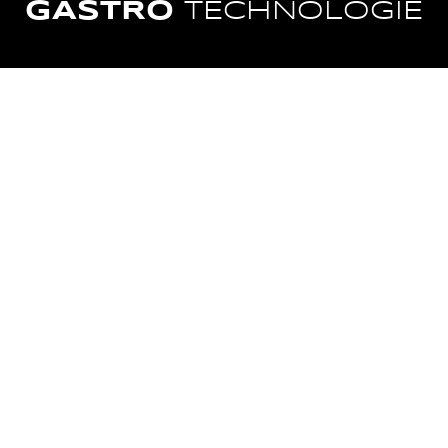
GASTRO
TECHNOLOGIE
VARNÁ
MYTÍ
TECHNOLOGIE
CHLAZENÍ
ZPRACOVÁNÍ
POTRAVIN